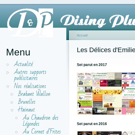
Dising Plu
Accueil
Les Délices d'Emili
Menu
Actualité
Set parut en 2017
Autres supports
publicitaires
Nos réalisations
Brabant Wallon
Bruxelles
Hainaut
Au Chaudron des
Légendes
Set parut en 2016
Au Cornet d'Frites