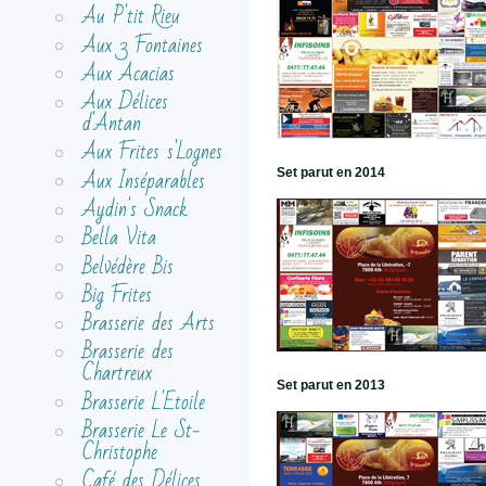
Au P'tit Rieu
Aux 3 Fontaines
Aux Acacias
Aux Délices
d'Antan
Aux Frites s'Lognes
Aux Inséparables
Set parut en 2014
Aydin's Snack
Bella Vita
Belvédère Bis
Big Frites
Brasserie des Arts
Brasserie des
Chartreux
Set parut en 2013
Brasserie L'Etoile
Brasserie Le St-
Christophe
Café des Délices