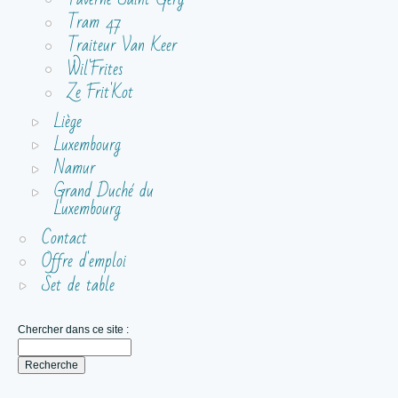
Tram 47
Traiteur Van Keer
Wil'Frites
Ze Frit'Kot
Liège
Luxembourg
Namur
Grand Duché du
Luxembourg
Contact
Offre d'emploi
Set de table
Chercher dans ce site :