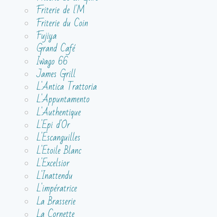
Friterie de l'M
Friterie du Coin
Fujiya
Grand Café
Iwago 66
James Grill
L'Antica Trattoria
L'Appuntamento
L'Authentique
L'Epi d'Or
L'Escanguilles
L'Etoile Blanc
L'Excelsior
L'Inattendu
L'impératrice
La Brasserie
La Cornette