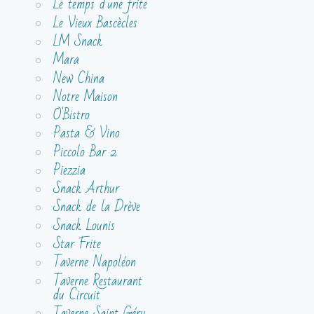
Le temps d'une frite
Le Vieux Bascècles
LM Snack
Mara
New China
Notre Maison
O'Bistro
Pasta & Vino
Piccolo Bar 2
Piezzia
Snack Arthur
Snack de la Drève
Snack Lounis
Star Frite
Taverne Napoléon
Taverne Restaurant
du Circuit
Taverne Saint Géry